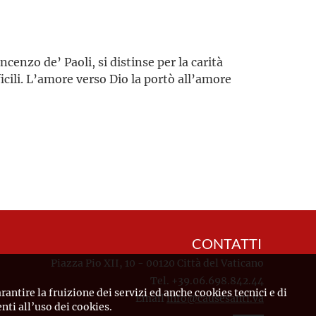
ncenzo de’ Paoli, si distinse per la carità
cili. L’amore verso Dio la portò all’amore
CONTATTI
Piazza Pio XII, 10 - 00120 Città del Vaticano
Tel. +39.06.698.842.44
rantire la fruizione dei servizi ed anche cookies tecnici e di
Email
info@causesanti.va
ti all’uso dei cookies.