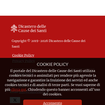
Copyright © 2019-2026 Dicastero delle Cause dei
Santi
Cookie Policy
Privacy Policy
COOKIE POLICY
Il portale del Dicastero delle Cause dei Santi utilizza
CONTATTI
cookies tecnici o assimilati per rendere più agevole la
navigazione e garantire la fruizione dei servizi ed anche
Piazza Pio XII, 10 - 00120 Città del Vaticano
cookies tecnici e di analisi di terze parti. Se vuoi saperne di
Tel. +39.06.698.842.44
più
clicca qui
. Chiudendo questo banner acconsenti all’uso
Email
info@causesanti.va
dei cookies.
Acconsento