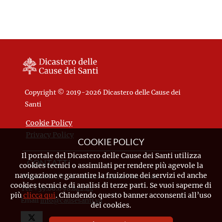
Copyright © 2019-2026 Dicastero delle Cause dei
Santi
Cookie Policy
Privacy Policy
COOKIE POLICY
Il portale del Dicastero delle Cause dei Santi utilizza
CONTATTI
cookies tecnici o assimilati per rendere più agevole la
navigazione e garantire la fruizione dei servizi ed anche
Piazza Pio XII, 10 - 00120 Città del Vaticano
cookies tecnici e di analisi di terze parti. Se vuoi saperne di
Tel. +39.06.698.842.44
più
clicca qui
. Chiudendo questo banner acconsenti all’uso
Email
info@causesanti.va
dei cookies.