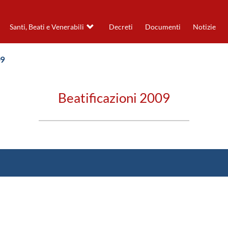
Santi, Beati e Venerabili
Decreti
Documenti
Notizie
09
Beatificazioni 2009