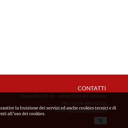
CONTATTI
Piazza Pio XII, 10 - 00120 Città del Vaticano
Tel. +39.06.698.842.44
rantire la fruizione dei servizi ed anche cookies tecnici e di
Email
info@causesanti.va
ti all’uso dei cookies.