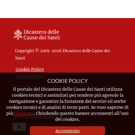
Copyright © 2019-2026 Dicastero delle Cause dei
Santi
Cookie Policy
Privacy Policy
COOKIE POLICY
Il portale del Dicastero delle Cause dei Santi utilizza
CONTATTI
cookies tecnici o assimilati per rendere più agevole la
navigazione e garantire la fruizione dei servizi ed anche
Piazza Pio XII, 10 - 00120 Città del Vaticano
cookies tecnici e di analisi di terze parti. Se vuoi saperne di
Tel. +39.06.698.842.44
più
clicca qui
. Chiudendo questo banner acconsenti all’uso
Email
info@causesanti.va
dei cookies.
Acconsento