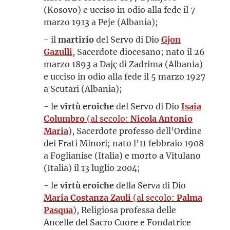
(Kosovo) e ucciso in odio alla fede il 7
marzo 1913 a Peje (Albania);
- il
martirio
del Servo di Dio
Gjon
Gazulli
, Sacerdote diocesano; nato il 26
marzo 1893 a Dajç di Zadrima (Albania)
e ucciso in odio alla fede il 5 marzo 1927
a Scutari (Albania);
- le
virtù eroiche
del Servo di Dio
Isaia
Columbro
(al secolo:
Nicola Antonio
Maria
), Sacerdote professo dell’Ordine
dei Frati Minori; nato l’11 febbraio 1908
a Foglianise (Italia) e morto a Vitulano
(Italia) il 13 luglio 2004;
- le
virtù eroiche
della Serva di Dio
Maria Costanza Zauli
(al secolo:
Palma
Pasqua
), Religiosa professa delle
Ancelle del Sacro Cuore e Fondatrice