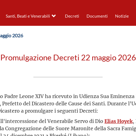
Santi, Beati e Venerabili
Decreti
Documenti
Notizie
maggio 2026
Promulgazione Decreti 22 maggio 2026
to Padre Leone XIV ha ricevuto in Udienza Sua Eminenza 
 Prefetto del Dicastero delle Cause dei Santi. Durante l
icastero a promulgare i seguenti Decreti:
 all'intercessione del Venerabile Servo di Dio
Elias Hoyek
,
la Congregazione delle Suore Maronite della Sacra Famigl
il 24 dicembre 1931 a Bkerké (Libano);