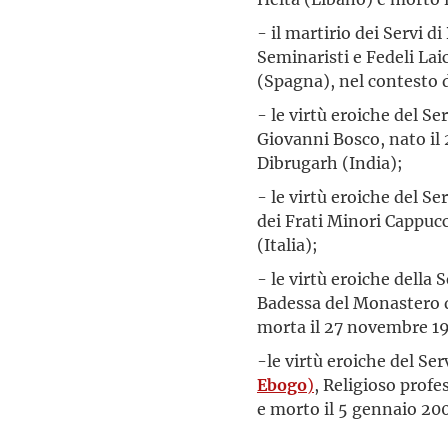
- il martirio dei Servi di
Seminaristi e Fedeli Laici
(Spagna), nel contesto
- le virtù eroiche del Se
Giovanni Bosco, nato il 
Dibrugarh (India);
- le virtù eroiche del Se
dei Frati Minori Cappucci
(Italia);
- le virtù eroiche della 
Badessa del Monastero d
morta il 27 novembre 1
-le virtù eroiche del Se
Ebogo
)
, Religioso prof
e morto il 5 gennaio 20