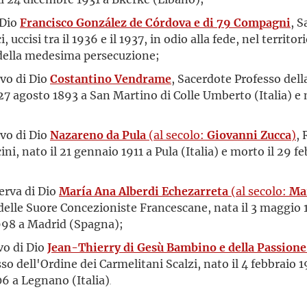
 Dio
Francisco González de Córdova e di 79 Compagni
, S
, uccisi tra il 1936 e il 1937, in odio alla fede, nel territo
 della medesima persecuzione;
rvo di Dio
Costantino Vendrame
, Sacerdote Professo dell
27 agosto 1893 a San Martino di Colle Umberto (Italia) e 
rvo di Dio
Nazareno da Pula
(al secolo:
Giovanni Zucca
)
, 
ni, nato il 21 gennaio 1911 a Pula (Italia) e morto il 29 f
Serva di Dio
María Ana Alberdi Echezarreta
(al secolo:
Mar
elle Suore Concezioniste Francescane, nata il 3 maggio 1
998 a Madrid (Spagna);
rvo di Dio
Jean-Thierry di Gesù Bambino e della Passione
esso dell'Ordine dei Carmelitani Scalzi, nato il 4 febbra
06 a Legnano (Italia)
.