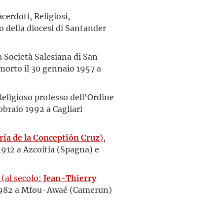
acerdoti, Religiosi,
rio della diocesi di Santander
a Società Salesiana di San
morto il 30 gennaio 1957 a
Religioso professo dell'Ordine
ebbraio 1992 a Cagliari
ía de la Conceptión Cruz
)
,
912 a Azcoitia (Spagna) e
(al secolo:
Jean-Thierry
io 1982 a Mfou-Awaé (Camerun)