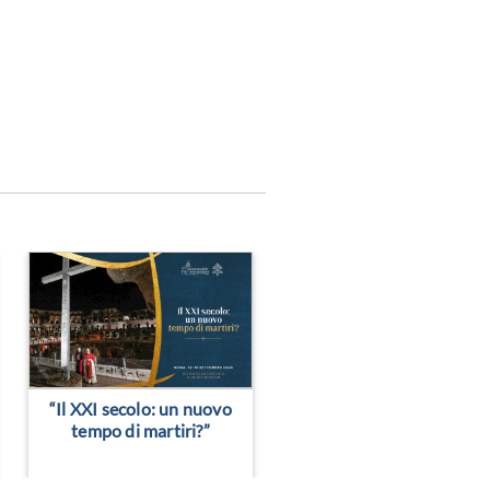
> Leggi altro
> Leggi altro
“Il XXI secolo: un nuovo
tempo di martiri?”