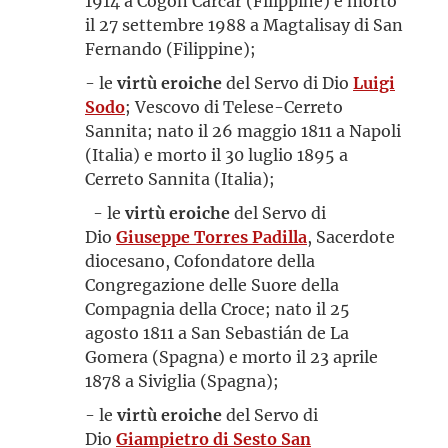
1914 a Cogon Carcar (Filippine) e morto
il 27 settembre 1988 a Magtalisay di San
Fernando (Filippine);
- le
virtù eroiche
del Servo di Dio
Luigi
Sodo
; Vescovo di Telese-Cerreto
Sannita; nato il 26 maggio 1811 a Napoli
(Italia) e morto il 30 luglio 1895 a
Cerreto Sannita (Italia);
- le
virtù eroiche
del Servo di
Dio
Giuseppe Torres Padilla
, Sacerdote
diocesano, Cofondatore della
Congregazione delle Suore della
Compagnia della Croce; nato il 25
agosto 1811 a San Sebastián de La
Gomera (Spagna) e morto il 23 aprile
1878 a Siviglia (Spagna);
- le
virtù eroiche
del Servo di
Dio
Giampietro di Sesto San