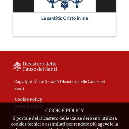
La santità: Cristo in me
Copyright © 2019-2026 Dicastero delle Cause dei
Santi
Cookie Policy
Privacy Policy
COOKIE POLICY
Il portale del Dicastero delle Cause dei Santi utilizza
CONTATTI
cookies tecnici o assimilati per rendere più agevole la