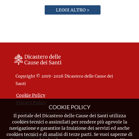
LEGGI ALTRO >
Copyright © 2019-2026 Dicastero delle Cause dei
Santi
Cookie Policy
Privacy Policy
COOKIE POLICY
Il portale del Dicastero delle Cause dei Santi utilizza
CONTATTI
cookies tecnici o assimilati per rendere più agevole la
navigazione e garantire la fruizione dei servizi ed anche
Piazza Pio XII, 10 - 00120 Città del Vaticano
cookies tecnici e di analisi di terze parti. Se vuoi saperne di
Tel. +39.06.698.842.44