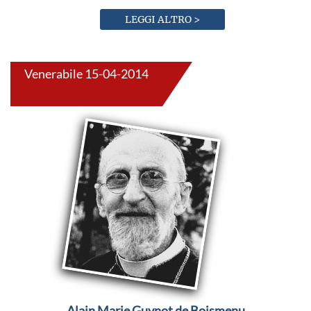
LEGGI ALTRO >
Venerabile 15-04-2014
Alain Marie Guynot de Boismenu