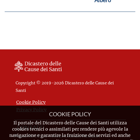
Albero
Copyright © 2019-2026 Dicastero delle Cause dei
Santi
Cookie Policy
Privacy Policy
COOKIE POLICY
Il portale del Dicastero delle Cause dei Santi utilizza
CONTATTI
cookies tecnici o assimilati per rendere più agevole la
navigazione e garantire la fruizione dei servizi ed anche
Piazza Pio XII, 10 - 00120 Città del Vaticano