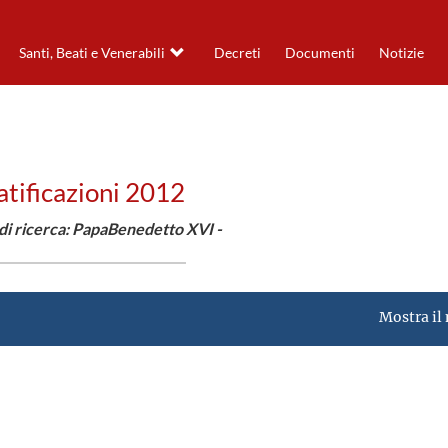
Santi, Beati e Venerabili
Decreti
Documenti
Notizie
tificazioni 2012
i di ricerca: PapaBenedetto XVI -
Mostra il