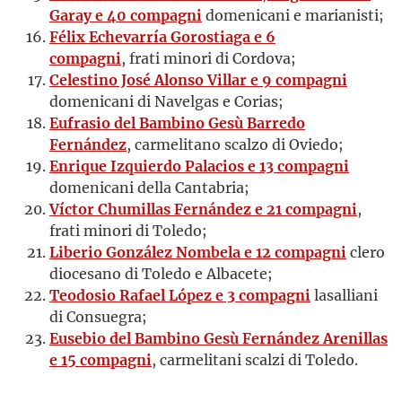
Garay e 40 compagni
domenicani e marianisti;
Félix Echevarría Gorostiaga e 6
compagni
, frati minori di Cordova;
Celestino José Alonso Villar e 9 compagni
domenicani di Navelgas e Corias;
Eufrasio del Bambino Gesù Barredo
Fernández
, carmelitano scalzo di Oviedo;
Enrique Izquierdo Palacios e 13 compagni
domenicani della Cantabria;
Víctor Chumillas Fernández e 21 compagni
,
frati minori di Toledo;
Liberio González Nombela e 12 compagni
clero
diocesano di Toledo e Albacete;
Teodosio Rafael López e 3 compagni
lasalliani
di Consuegra;
Eusebio del Bambino Gesù Fernández Arenillas
e 15 compagni
, carmelitani scalzi di Toledo.