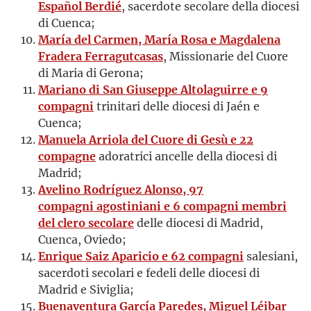
Español Berdié
, sacerdote secolare della diocesi
di Cuenca;
María del Carmen, María Rosa e Magdalena
Fradera Ferragutcasas
, Missionarie del Cuore
di Maria di Gerona;
Mariano di San Giuseppe Altolaguirre e 9
compagni
trinitari delle diocesi di Jaén e
Cuenca;
Manuela Arriola del Cuore di Gesù e 22
compagne
adoratrici ancelle della diocesi di
Madrid;
Avelino Rodríguez Alonso, 97
compagni agostiniani e 6 compagni membri
del clero secolare
delle diocesi di Madrid,
Cuenca, Oviedo;
Enrique Saiz Aparicio e 62 compagni
salesiani,
sacerdoti secolari e fedeli delle diocesi di
Madrid e Siviglia;
Buenaventura García Paredes, Miguel Léibar