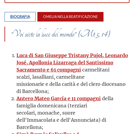
BIOGRAFIA
OMELIA NELLA BEATIFICAZIONE
"Voi siete la luce del mondo" (Mt 5, 14)
Luca di San Giuseppe Tristany Pujol, Leonardo
José, Apollonia Lizarraga del Santissimo
Sacramento e 61 compagni
carmelitani
scalzi, lasalliani, carmelitane
missionarie e della carità e del clero diocesano
di Barcellona;
Antero Mateo García e 11 compagni
della
famiglia domenicana (terziari
secolari, monache, suore
dell'Immacolata e dell'Annunciata) di
Barcellona;