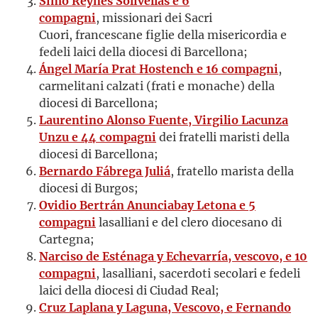
Simò Reynés Solivellas e 6
compagni
, missionari dei Sacri
Cuori, francescane figlie della misericordia e
fedeli laici della diocesi di Barcellona;
Ángel María Prat Hostench e 16 compagni
,
carmelitani calzati (frati e monache) della
diocesi di Barcellona;
Laurentino Alonso Fuente, Virgilio Lacunza
Unzu e 44 compagni
dei fratelli maristi della
diocesi di Barcellona;
Bernardo Fábrega Juliá
, fratello marista della
diocesi di Burgos;
Ovidio Bertrán Anunciabay Letona e 5
compagni
lasalliani e del clero diocesano di
Cartegna;
Narciso de Esténaga y Echevarría, vescovo, e 10
compagni
, lasalliani, sacerdoti secolari e fedeli
laici della diocesi di Ciudad Real;
Cruz Laplana y Laguna, Vescovo, e Fernando