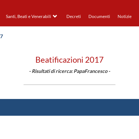
Santi, Beati e Venerabili
Decreti
Documenti
Notizie
17
Beatificazioni 2017
- Risultati di ricerca: PapaFrancesco -