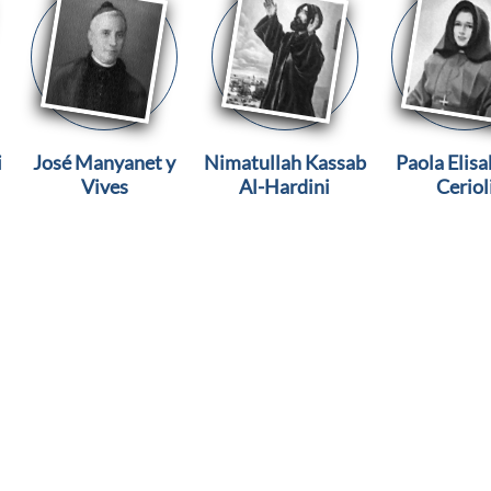
i
José Manyanet y
Nimatullah Kassab
Paola Elisa
Vives
Al-Hardini
Ceriol