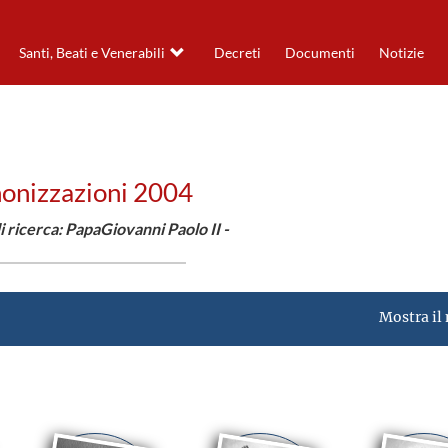
Santi, Beati e Venerabili
Decreti
Documenti
Notizie
onizzazioni 2004
di ricerca: PapaGiovanni Paolo II -
Mostra il