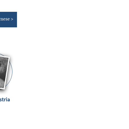
 mese >
stria