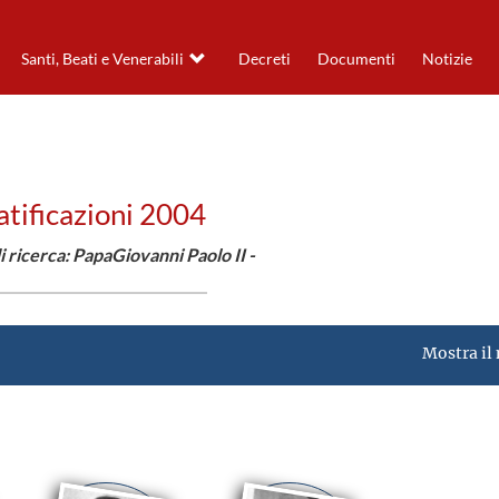
Santi, Beati e Venerabili
Decreti
Documenti
Notizie
tificazioni 2004
di ricerca: PapaGiovanni Paolo II -
Mostra il