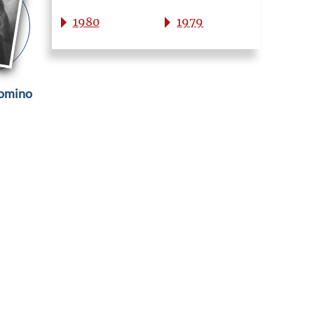
1980
1979
lomino