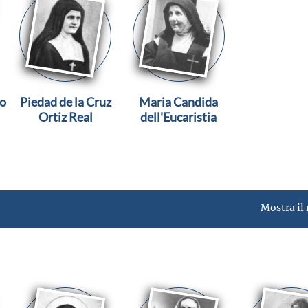
do
Piedad de la Cruz
Maria Candida
Ortiz Real
dell'Eucaristia
Mostra il