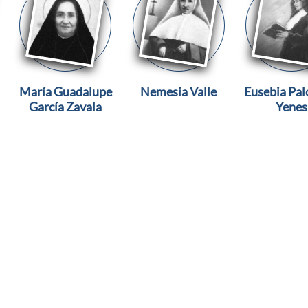
María Guadalupe
Nemesia Valle
Eusebia Pa
García Zavala
Yenes