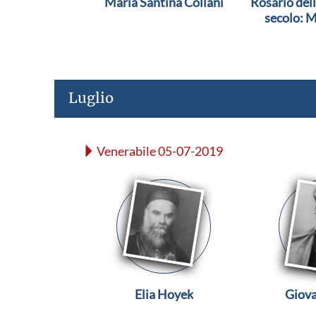
Maria Santina Collani
Rosario dell
secolo: M
Rosar
Luglio
Venerabile 05-07-2019
Elia Hoyek
Giova