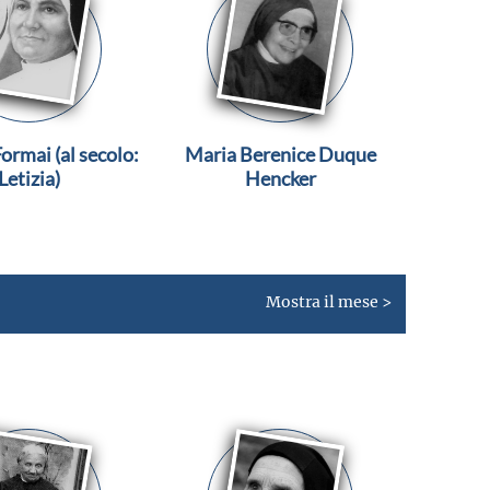
ormai (al secolo:
Maria Berenice Duque
Letizia)
Hencker
Mostra il mese >