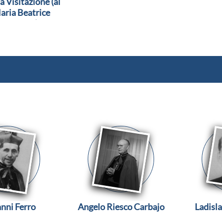
a Visitazione (al
aria Beatrice
io Arroyo)
nni Ferro
Angelo Riesco Carbajo
Ladisl