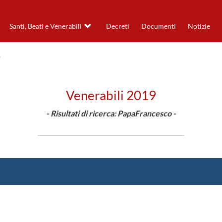
Santi, Beati e Venerabili
Decreti
Documenti
Notizie
Venerabili 2019
- Risultati di ricerca: PapaFrancesco -