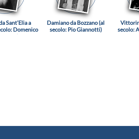
da Sant’Elia a
Damiano da Bozzano (al
Vittori
secolo: Domenico
secolo: Pio Giannotti)
secolo: 
uccelli)