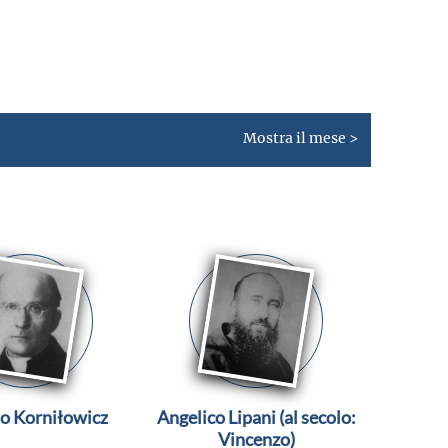
Mostra il mese >
ao Korniłowicz
Angelico Lipani (al secolo:
Vincenzo)