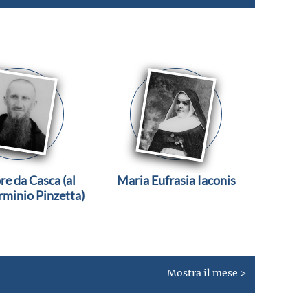
re da Casca (al
Maria Eufrasia Iaconis
rminio Pinzetta)
Mostra il mese >