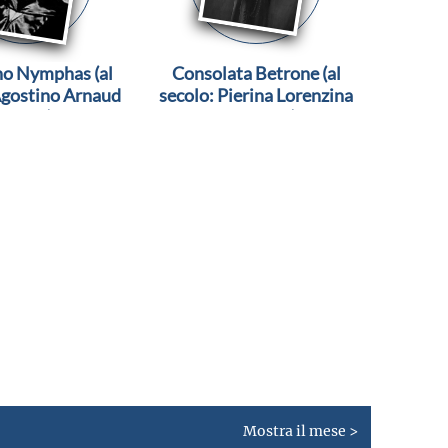
no Nymphas (al
Consolata Betrone (al
Agostino Arnaud
secolo: Pierina Lorenzina
Pagés)
Giovanna)
Mostra il mese >