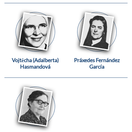
Vojtěcha (Adalberta)
Práxedes Fernández
Hasmandová
García