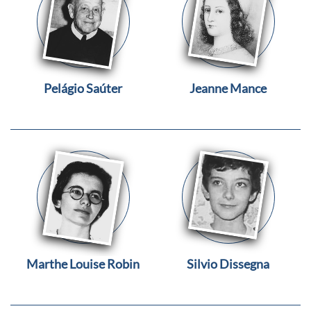
Pelágio Saúter
Jeanne Mance
Marthe Louise Robin
Silvio Dissegna