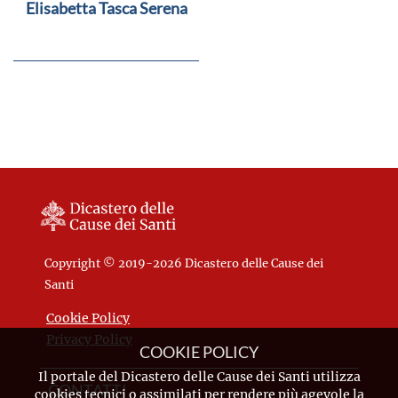
Elisabetta Tasca Serena
Copyright © 2019-2026 Dicastero delle Cause dei
Santi
Cookie Policy
Privacy Policy
COOKIE POLICY
Il portale del Dicastero delle Cause dei Santi utilizza
CONTATTI
cookies tecnici o assimilati per rendere più agevole la