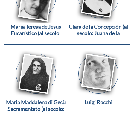
Maria Teresa de Jesus
Clara de la Concepción (al
Eucarístico (al secolo:
secolo: Juana de la
Dulce Rodrigues dos
Concepción Sánchez
Santos)
García)
Maria Maddalena di Gesù
Luigi Rocchi
Sacramentato (al secolo:
Maria Giuseppina Teresa
Marcucci)